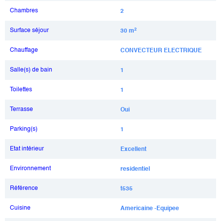
Chambres
2
Surface séjour
2
30 m
Chauffage
CONVECTEUR ELECTRIQUE
Salle(s) de bain
1
Toilettes
1
Terrasse
Oui
Parking(s)
1
Etat intérieur
Excellent
Environnement
residentiel
Référence
t535
Cuisine
Americaine -Equipee