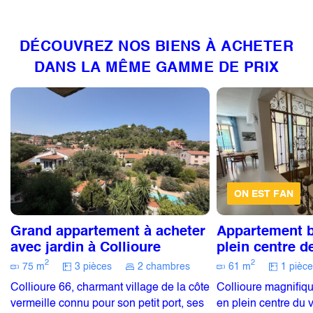
DÉCOUVREZ NOS BIENS À ACHETER
DANS LA MÊME GAMME DE PRIX
ON EST FAN
Grand appartement à acheter
Appartement b
avec jardin à Collioure
plein centre d
2
2
75 m
3 pièces
2 chambres
61 m
1 pièce
Collioure 66, charmant village de la côte
Collioure magnifiq
vermeille connu pour son petit port, ses
en plein centre du 