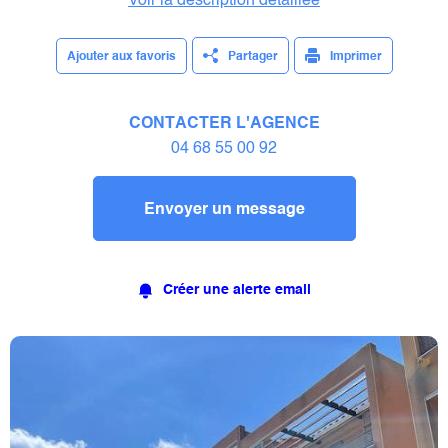
Voir la description détaillée
Ajouter aux favoris
Partager
Imprimer
CONTACTER L'AGENCE
04 68 55 00 92
Envoyer un message
Créer une alerte email