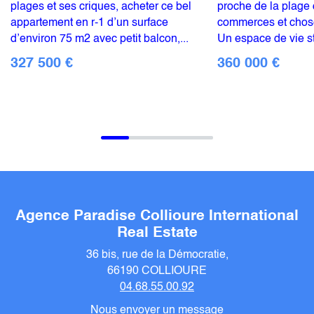
plages et ses criques, acheter ce bel
proche de la plage 
appartement en r-1 d’un surface
commerces et chose 
d’environ 75 m2 avec petit balcon,...
Un espace de vie sty
327 500 €
360 000 €
Agence Paradise Collioure International
Real Estate
36 bis, rue de la Démocratie,
66190 COLLIOURE
04.68.55.00.92
Nous envoyer un
message