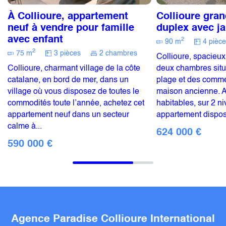
À Collioure, appartement
Collioure gra
neuf à vendre pour famille
duplex avec ja
avec enfant
2
90 m
4 pièce
2
75 m
3 pièces
2 chambres
Collioure, spacieu
Collioure, charmant village de la côte
deux chambres situ
catalane, en bord de mer, dans un
plage et des comm
village où vous disposez de toutes le
maison ancienne. 
commodités toute l’année, achetez cet
habitables, sur 2 ni
appartement neuf dans un secteur
appartement dispos
calme à...
624 000 €
590 000 €
Agence Paradise Collioure International