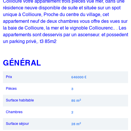
Collioure votre appartement trois pièces vue mer, dans une
résidence neuve disponible de suite et située sur un spot
unique à Collioure, Proche du centre du village, cet
appartement neuf de deux chambres vous offre des vues sur
la baie de Collioure, la mer et le vignoble Colliourenc.. . Les
appartements sont desservis par un ascenseur. et possedent
un parking privé,. t3 85m2
GÉNÉRAL
Prix
646000 €
Pièces
3
Surface habitable
2
85 m
Chambres
2
Surface séjour
2
28 m